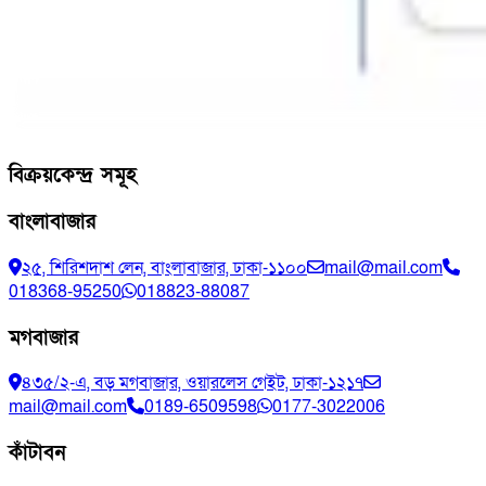
বিক্রয়কেন্দ্র সমূহ
বাংলাবাজার
২৫, শিরিশদাশ লেন, বাংলাবাজার, ঢাকা-১১০০
mail@mail.com
018368-95250
018823-88087
মগবাজার
৪৩৫/২-এ, বড় মগবাজার, ওয়ারলেস গেইট, ঢাকা-১২১৭
mail@mail.com
0189-6509598
0177-3022006
কাঁটাবন